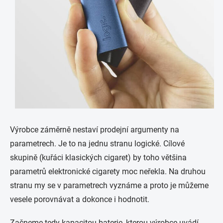
Výrobce záměrně nestaví prodejní argumenty na
parametrech. Je to na jednu stranu logické. Cílové
skupině (kuřáci klasických cigaret) by toho většina
parametrů elektronické cigarety moc neřekla. Na druhou
stranu my se v parametrech vyznáme a proto je můžeme
vesele porovnávat a dokonce i hodnotit.
Začneme tedy kapacitou baterie, kterou výrobce uvádí