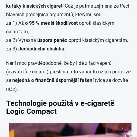
kuřáky klasických cigaret
. Což je patrné zejména ze třech
hlavních prodejních argumentů, kterými jsou:
za 1) Až
o 95 % menší škodlivost
oproti klasickým
cigaretám,
za 2) Výrazná
úspora peněz
oproti klasickým cigaretám,
za 3)
Jednoduchá obsluha
.
Není moc pravděpodobné, že by lidé z řad vaperů
(uživatelů e-cigaret) přešli na tuto variantu už jen proto, že
se
nejedná o finančně úspornější řešení
(více se dozvíte
níže).
Technologie použitá v e-cigaretě
Logic Compact