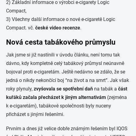
2)
Základní informace o výrobci e-cigarety Logic
Compact,
3) Všechny další informace o nové e-cigaretě Logic
Compact. vč.
české video recenze
.
Nová cesta tabákového průmyslu
Jak jsme si již nastínili v úvodu článku, není tomu tak
dávno, kdy kompletně celý tabákový průmysl neúnavně
bojoval proti e-cigaretám. Ještě nedávno se zdálo, že se
jedná o nikdy nekončící boj “na život a na smrt”. Jak však
roky plynuly,
zvyšovala se spotřební daň
na tabák a
část
kuřáků začala přecházet k jiným alternativám
(zejména
k e-cigaretám), tabákové společnosti byly nuceny
přicházet s jinými řešeními.
Prvním a dnes již velice dobře známým řešením byl IQOS