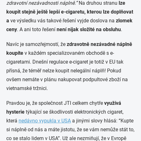
zdravotní nezávadnosti náplně.”
Na druhou stranu
lze
koupit stejně ještě lepší e-cigaretu, kterou lze doplňovat
a
ve výsledku vás takové řešení vyjde doslova na
zlomek
ceny
. A ani toto řešení
není nijak složité na obsluhu
.
Navíc je samozřejmostí, že
zdravotně nezávadné náplně
koupíte
v každém specializovaném obchodě s e-
cigaretami. Dnešní regulace e-cigaret je totiž v EU tak
přísná, že téměř nelze koupit nelegální náplň! Pokud
ovšem nemáte v plánu nakupovat podpultové zboží na
vietnamské tržnici.
Pravdou je, že společnost JTI celkem chytře
využívá
hysterie
týkající se škodlivosti elektronických cigaret,
která
nedávno vypukla v USA
a jinými slovy hlásá: “Kupte
si náplně od nás a máte jistotu, že se vám nemůže stát to,
co se stalo lidem v USA”. Už ale nezmiňují, že v Evropě