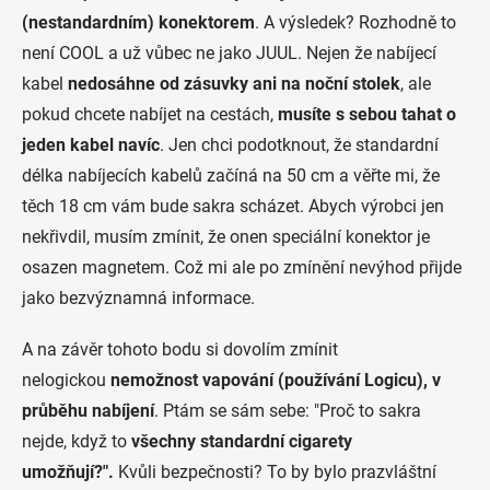
(nestandardním) konektorem
. A výsledek? Rozhodně to
není COOL a už vůbec ne jako JUUL. Nejen že
nabíjecí
kabel
nedosáhne od zásuvky ani na noční stolek
, ale
pokud chcete nabíjet na cestách,
musíte s sebou tahat o
jeden kabel navíc
. Jen chci podotknout, že standardní
délka nabíjecích kabelů začíná na 50 cm a věřte mi, že
těch 18 cm vám bude sakra scházet. Abych výrobci jen
nekřivdil, musím zmínit, že onen speciální konektor je
osazen magnetem. Což mi ale po zmínění nevýhod přijde
jako bezvýznamná informace.
A na závěr tohoto bodu si dovolím zmínit
nelogickou
nemožnost vapování (používání Logicu), v
průběhu nabíjení
. Ptám se sám sebe: "Proč to sakra
nejde, když to
všechny standardní cigarety
umožňují?".
Kvůli bezpečnosti? To by bylo prazvláštní