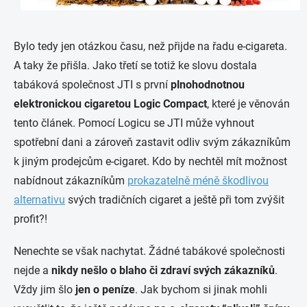
Bylo tedy jen otázkou času, než přijde na řadu e-cigareta.
A taky že přišla. Jako třetí se totiž ke slovu dostala
tabáková společnost JTI s první
plnohodnotnou
elektronickou cigaretou Logic Compact
, které je věnován
tento článek. Pomocí Logicu se JTI může vyhnout
spotřební dani a zároveň zastavit odliv svým zákazníkům
k jiným prodejcům e-cigaret. Kdo by nechtěl mít možnost
nabídnout zákazníkům
prokazatelně méně škodlivou
alternativu
svých tradičních cigaret a ještě při tom zvýšit
profit?!
Nenechte se však nachytat. Žádné tabákové společnosti
nejde a
nikdy nešlo o blaho či zdraví svých zákazníků
.
Vždy jim šlo
jen o peníze
. Jak bychom si jinak mohli