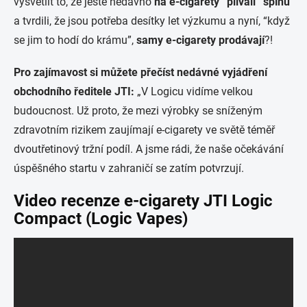
vysvětlit to, že ještě nedávno
na e-cigarety “plivali” špínu
a tvrdili, že jsou potřeba desítky let výzkumu a nyní, “když
se jim to hodí do krámu”,
samy e-cigarety prodávají
?!
Pro zajímavost si můžete přečíst nedávné vyjádření
obchodního ředitele JTI:
„V Logicu vidíme velkou
budoucnost. Už proto, že mezi výrobky se sníženým
zdravotním rizikem zaujímají e‑cigarety ve světě téměř
dvoutřetinový tržní podíl. A jsme rádi, že naše očekávání
úspěšného startu v zahraničí se zatím potvrzují.
Video recenze e-cigarety JTI Logic
Compact (Logic Vapes)