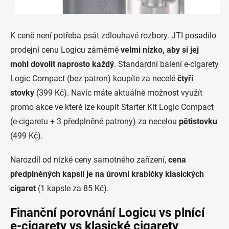
K ceně není potřeba psát zdlouhavé rozbory. JTI posadilo
prodejní cenu Logicu záměrně
velmi nízko, aby si jej
mohl dovolit naprosto každý
. Standardní balení e-cigarety
Logic Compact (bez patron) koupíte za necelé
čtyři
stovky
(399 Kč). Navíc máte aktuálně možnost využít
promo akce ve které lze koupit Starter Kit Logic Compact
(e-cigaretu + 3 předplněné patrony) za necelou
pětistovku
(499 Kč).
Narozdíl od nízké ceny samotného zařízení,
cena
předplněných kapslí je na úrovni krabičky klasických
cigaret
(1 kapsle za 85 Kč).
Finanční porovnání Logicu vs plnící
e-cigarety vs klasické cigarety