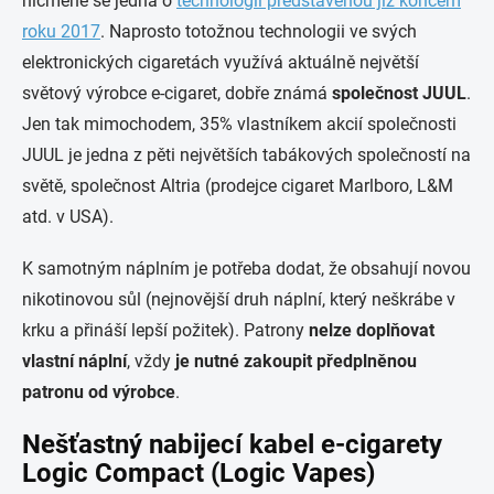
nicméně se jedná o
technologii představenou již koncem
roku 2017
. Naprosto totožnou technologii ve svých
elektronických cigaretách využívá aktuálně největší
světový výrobce e-cigaret, dobře známá
společnost JUUL
.
Jen tak mimochodem, 35% vlastníkem akcií společnosti
JUUL je jedna z pěti největších tabákových společností na
světě, společnost Altria (prodejce cigaret Marlboro, L&M
atd. v USA).
K samotným náplním je potřeba dodat, že obsahují novou
nikotinovou sůl (nejnovější druh náplní, který neškrábe v
krku a přináší lepší požitek). Patrony
nelze doplňovat
vlastní náplní
, vždy
je nutné zakoupit předplněnou
patronu od výrobce
.
Nešťastný nabijecí kabel e-cigarety
Logic Compact (Logic Vapes)