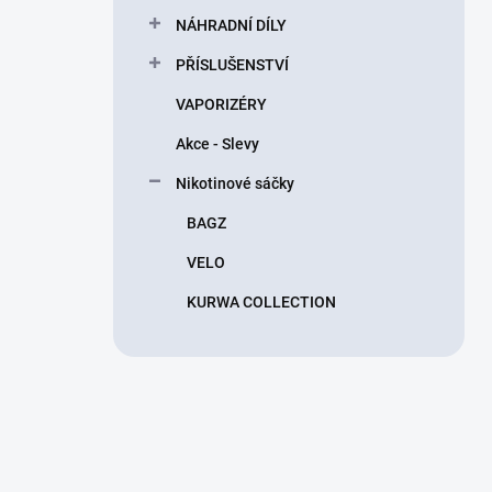
n
NÁHRADNÍ DÍLY
í
p
PŘÍSLUŠENSTVÍ
a
n
VAPORIZÉRY
e
Akce - Slevy
l
Nikotinové sáčky
BAGZ
VELO
KURWA COLLECTION