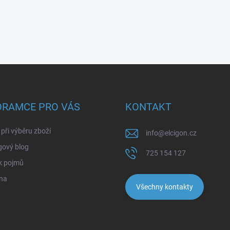
ORAMCE PRO VÁS
KONTAKT
při výběru zboží
info
@
elcigon.cz
gový blog
725 154 127
k pojmů
na
Všechny kontakty