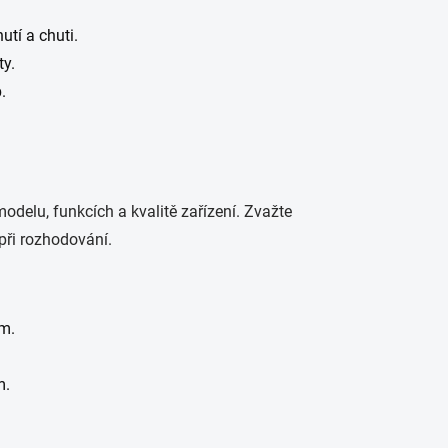
tí a chuti.
ty.
.
 modelu, funkcích a kvalitě zařízení. Zvažte
při rozhodování.
ím.
m.