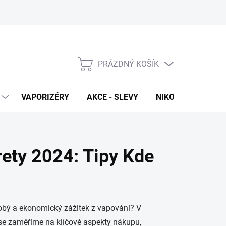
PRÁZDNÝ KOŠÍK
NÁKUPNÍ
KOŠÍK
VAPORIZÉRY
AKCE - SLEVY
NIKOTINOVÉ SÁČK
rety 2024: Tipy Kde
dobý a ekonomický zážitek z vapování? V
“ se zaměříme na klíčové aspekty nákupu,