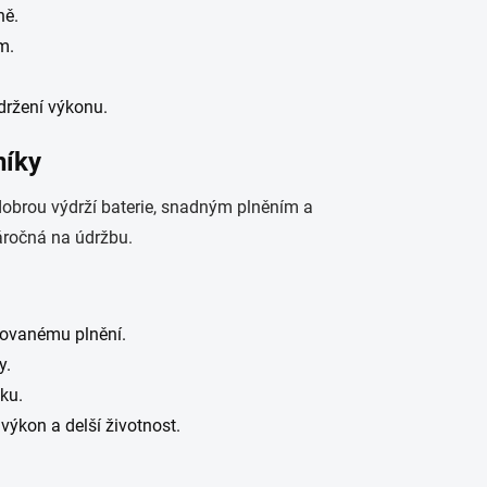
ně.
m.
držení výkonu.
níky
dobrou výdrží baterie, snadným plněním a
náročná na údržbu.
kovanému plnění.
y.
ku.
 výkon a delší životnost.