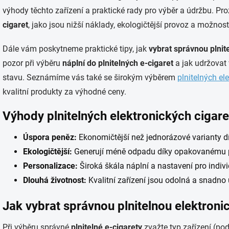
výhody těchto zařízení a praktické rady pro výběr a údržbu. 
cigaret
, jako jsou nižší náklady, ekologičtější provoz a možnos
Dále vám poskytneme praktické tipy, jak
vybrat správnou plnit
pozor při výběru
náplní do plnitelných e-cigaret
a jak udržovat 
stavu. Seznámíme vás také se širokým výběrem
plnitelných el
kvalitní produkty za výhodné ceny.
Výhody plnitelných elektronických cigare
Úspora peněz:
Ekonomičtější než jednorázové varianty d
Ekologičtější:
Generují méně odpadu díky opakovanému po
Personalizace:
Široká škála náplní a nastavení pro indivi
Dlouhá životnost:
Kvalitní zařízení jsou odolná a snadno
Jak vybrat správnou plnitelnou elektroni
Při výběru správné
plnitelné e-cigarety
zvažte typ zařízení (po