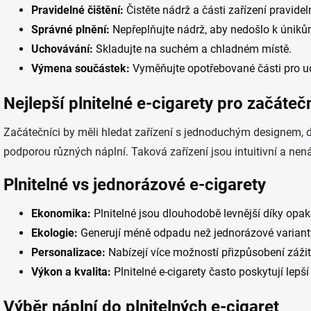
Pravidelné čištění:
Čistěte nádrž a části zařízení pravidel
Správné plnění:
Nepřeplňujte nádrž, aby nedošlo k úniků
Uchovávání:
Skladujte na suchém a chladném místě.
Výmena součástek:
Vyměňujte opotřebované části pro u
Nejlepší plnitelné e-cigarety pro začáteč
Začátečníci by měli hledat zařízení s jednoduchým designem, 
podporou různých náplní. Taková zařízení jsou intuitivní a ne
Plnitelné vs jednorázové e-cigarety
Ekonomika:
Plnitelné jsou dlouhodobě levnější díky opa
Ekologie:
Generují méně odpadu než jednorázové variant
Personalizace:
Nabízejí více možností přizpůsobení zážit
Výkon a kvalita:
Plnitelné e-cigarety často poskytují lepší
Výběr náplní do plnitelných e-cigaret