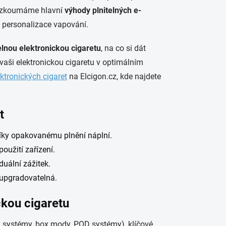
Prozkoumáme hlavní
výhody plnitelných e-
t personalizace vapování.
elnou elektronickou cigaretu
, na co si dát
vaši elektronickou cigaretu v optimálním
ektronických cigaret
na Elcigon.cz, kde najdete
t
íky opakovanému plnění náplní.
užití zařízení.
duální zážitek.
 upgradovatelná.
ckou cigaretu
d systémy, box mody, POD systémy), klíčové