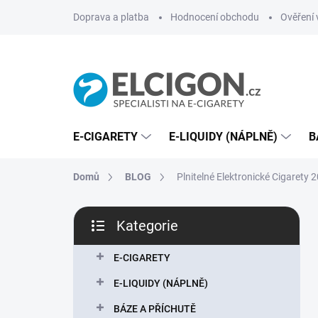
Přejít
Doprava a platba
Hodnocení obchodu
Ověření 
na
obsah
E-CIGARETY
E-LIQUIDY (NÁPLNĚ)
B
Domů
BLOG
Plnitelné Elektronické Cigarety 
P
Kategorie
o
Přeskočit
s
kategorie
t
E-CIGARETY
r
E-LIQUIDY (NÁPLNĚ)
a
n
BÁZE A PŘÍCHUTĚ