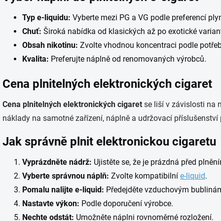
Typ e-liquidu:
Vyberte mezi PG a VG podle preferencí plynu
Chuť:
Široká nabídka od klasických až po exotické varian
Obsah nikotinu:
Zvolte vhodnou koncentraci podle potřeb
Kvalita:
Preferujte náplně od renomovaných výrobců.
Cena plnitelných elektronických cigaret
Cena plnitelných elektronických cigaret
se liší v závislosti na
náklady na samotné zařízení, náplně a udržovací příslušenství 
Jak správně plnit elektronickou cigaretu
Vyprázdněte nádrž:
Ujistěte se, že je prázdná před plněn
Vyberte správnou náplň:
Zvolte kompatibilní
e-liquid
.
Pomalu nalijte e-liquid:
Předejděte vzduchovým bubliná
Nastavte výkon:
Podle doporučení výrobce.
Nechte odstát:
Umožněte náplni rovnoměrné rozložení.