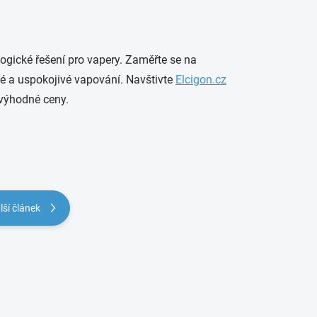
ogické řešení pro vapery. Zaměřte se na
né a uspokojivé vapování. Navštivte
Elcigon.cz
a výhodné ceny.
lší článek