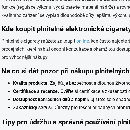
funkce (regulace výkonu, výdrž baterie, materiál nádrže) a rov
kvalitního zařízení se vyplatí dlouhodobě díky lepšímu výkonu a
Kde koupit plnitelné elektronické cigaret
Plnitelné e-cigarety můžete zakoupit
online
, kde často najdete 
prodejnách, které nabízí osobní konzultace a okamžitou dostup
pro výhodnější nákupy.
Na co si dát pozor při nákupu plnitelných
Kvalita produktu:
Zajišťuje bezpečnost a dlouhou životnos
Certifikace a recenze:
Ověřte si certifikace a zkušenosti 
Dostupnost náhradních dílů a náplní:
Ujistěte se o snad
Zákaznický servis:
Důležitý pro řešení případných probl
Tipy pro údržbu a správné používání plni