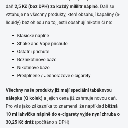
daň
2,5 Kč (bez DPH) za každý mililitr náplně
. Daň se
vztahuje na všechny produkty, které obsahují kapaliny (e-
liquidy) bez ohledu na to, jestli obsahují nikotin či ne:
Klasické náplně
Shake and Vape příchutě
Ostatní příchutě
Beznikotinové báze
Nikotinové báze
Předplněné / Jednorázové e-cigarety
Všechny naše produkty již mají speciální tabákovou
nálepku (Q kolek)
a jejich cena již zahrnuje novou daň.
Pro vás jako zákazníka to znamená, že například
běžná
10 ml lahvička náplně do e-cigarety vyjde nyní zhruba o
30,25 Kč dráž
(počítáno s DPH).