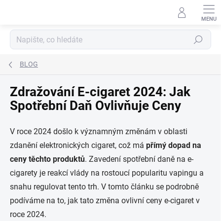
Přejít
na
obsah
Hledat
BLOG
Zdražování E-cigaret 2024: Jak
Spotřební Daň Ovlivňuje Ceny
V roce 2024 došlo k významným změnám v oblasti
zdanění elektronických cigaret, což má
přímý dopad na
ceny těchto produktů
. Zavedení spotřební daně na e-
cigarety je reakcí vlády na rostoucí popularitu vapingu a
snahu regulovat tento trh. V tomto článku se podrobně
podíváme na to, jak tato změna ovlivní ceny e-cigaret v
roce 2024.