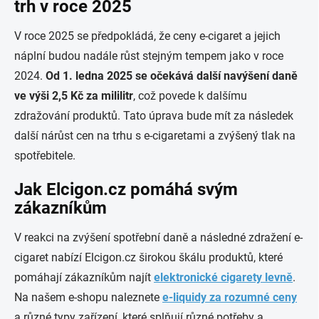
trh v roce 2025
V roce 2025 se předpokládá, že ceny e-cigaret a jejich
náplní budou nadále růst stejným tempem jako v roce
2024.
Od 1. ledna 2025 se očekává další navýšení daně
ve výši 2,5 Kč za mililitr
, což povede k dalšímu
zdražování produktů. Tato úprava bude mít za následek
další nárůst cen na trhu s e-cigaretami a zvýšený tlak na
spotřebitele.
Jak Elcigon.cz pomáhá svým
zákazníkům
V reakci na zvýšení spotřební daně a následné zdražení e-
cigaret nabízí Elcigon.cz širokou škálu produktů, které
pomáhají zákazníkům najít
elektronické cigarety levně
.
Na našem e-shopu naleznete
e-liquidy za rozumné ceny
a různé typy zařízení, které splňují různé potřeby a