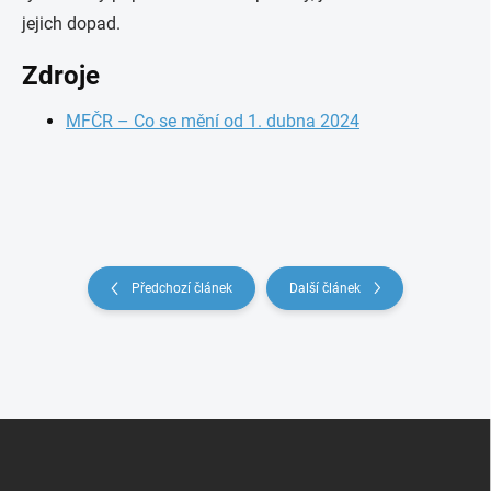
jejich dopad.
Zdroje
MFČR – Co se mění od 1. dubna 2024
Předchozí článek
Další článek
Z
á
p