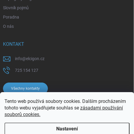
Slovník pojmů
Poradna
O nás
KONTAKT
info
@
elcigon.cz
725 154 127
Všechny kontakty
Tento web používá soubory cookies. Dalším procházením
tohoto webu vyjadřujete souhlas se
zásadami používání
souborů cookies.
Nastavení