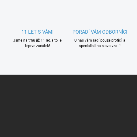
11 LET S VÁMI
PORADÍ VÁM ODBORNÍCI
Jsme na trhu již 11 let, a to je
U nás vám radí pouze profící, a
teprve začátek!
specialisti na slovo vzatí!
Z
á
p
a
t
í