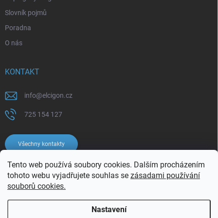
Slovník pojmů
Poradna
O nás
KONTAKT
info
@
elcigon.cz
725 154 127
Všechny kontakty
Tento web používá soubory cookies. Dalším procházením
tohoto webu vyjadřujete souhlas se
zásadami používání
souborů cookies.
Nastavení