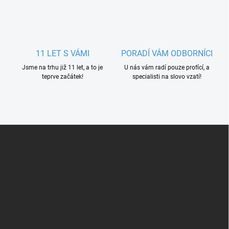
11 LET S VÁMI
PORADÍ VÁM ODBORNÍCI
Jsme na trhu již 11 let, a to je
U nás vám radí pouze profící, a
teprve začátek!
specialisti na slovo vzatí!
Z
á
p
a
t
í