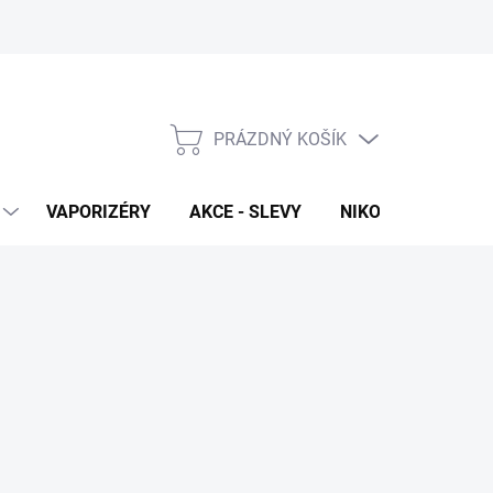
PRÁZDNÝ KOŠÍK
NÁKUPNÍ
KOŠÍK
VAPORIZÉRY
AKCE - SLEVY
NIKOTINOVÉ SÁČK