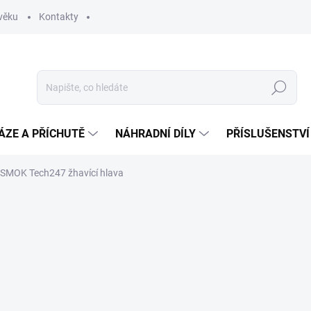
věku
Kontakty
Hledat
ÁZE A PŘÍCHUTĚ
NÁHRADNÍ DÍLY
PŘÍSLUŠENSTVÍ
SMOK Tech247 žhavící hlava