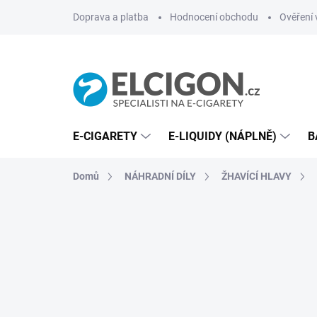
Přejít
Doprava a platba
Hodnocení obchodu
Ověření 
na
obsah
E-CIGARETY
E-LIQUIDY (NÁPLNĚ)
B
Domů
NÁHRADNÍ DÍLY
ŽHAVÍCÍ HLAVY