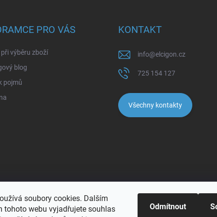
ORAMCE PRO VÁS
KONTAKT
při výběru zboží
info
@
elcigon.cz
gový blog
725 154 127
k pojmů
na
Všechny kontakty
oužívá soubory cookies. Dalším
Odmítnout
S
 tohoto webu vyjadřujete souhlas