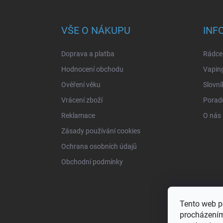
á
p
a
VŠE O NÁKUPU
INF
t
í
Doprava a platba
Rádce 
Hodnocení obchodu
Vapin
Ověření věku
Slovní
Vrácení zboží
Porad
Reklamace
O nás
Zásady používání cookies
Ochrana osobních údajů
Obchodní podmínky
Tento web p
procházením