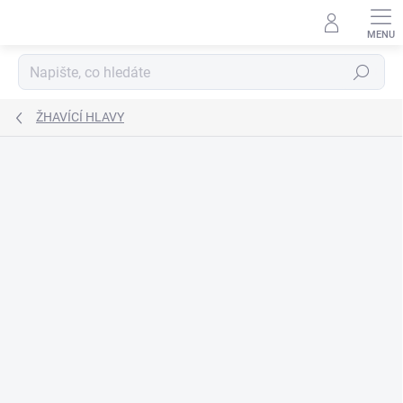
Přejít
na
obsah
Hledat
ŽHAVÍCÍ HLAVY