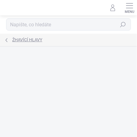
Přejít
na
obsah
Hledat
ŽHAVÍCÍ HLAVY