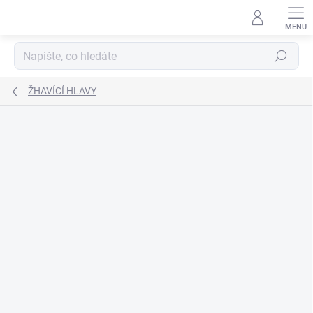
Přejít
na
obsah
Hledat
ŽHAVÍCÍ HLAVY