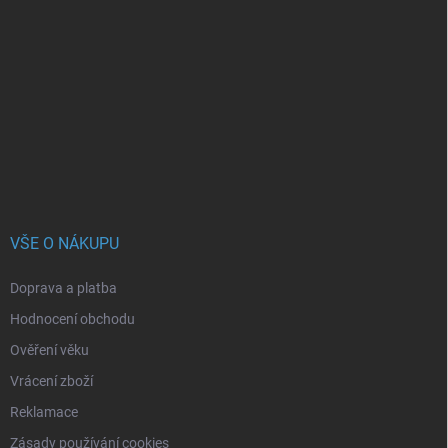
Z
á
p
a
t
í
VŠE O NÁKUPU
Doprava a platba
Hodnocení obchodu
Ověření věku
Vrácení zboží
Reklamace
Zásady používání cookies