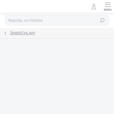
Přejít
na
obsah
Hledat
ŽHAVÍCÍ HLAVY