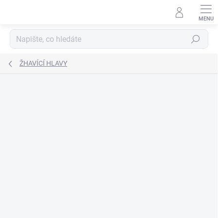
Přejít
na
obsah
Hledat
ŽHAVÍCÍ HLAVY