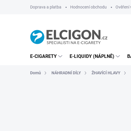
Přejít
Doprava a platba
Hodnocení obchodu
Ověření 
na
obsah
E-CIGARETY
E-LIQUIDY (NÁPLNĚ)
B
Domů
NÁHRADNÍ DÍLY
ŽHAVÍCÍ HLAVY