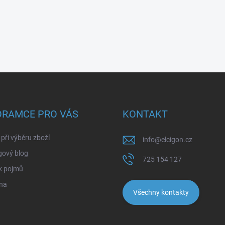
ORAMCE PRO VÁS
KONTAKT
při výběru zboží
info
@
elcigon.cz
gový blog
725 154 127
k pojmů
na
Všechny kontakty