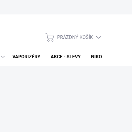
PRÁZDNÝ KOŠÍK
NÁKUPNÍ
KOŠÍK
VAPORIZÉRY
AKCE - SLEVY
NIKOTINOVÉ SÁČK