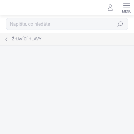
Přejít
na
obsah
Hledat
ŽHAVÍCÍ HLAVY