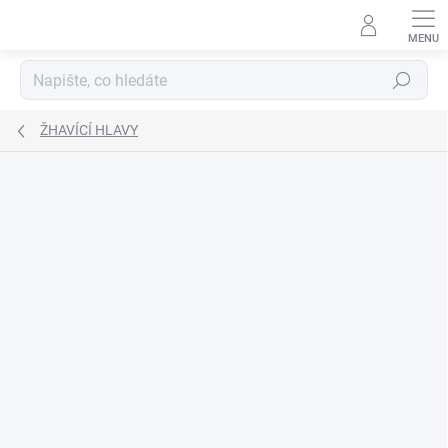
Přejít
na
obsah
Hledat
ŽHAVÍCÍ HLAVY