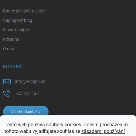
Rádce při výběru zboží
Vapingový blog
Slovník pojmů
Poradna
O nás
KONTAKT
info
@
elcigon.cz
725 154 127
Všechny kontakty
Tento web používá soubory cookies. Dalším procházením
tohoto webu vyjadřujete souhlas se
zásadami používání