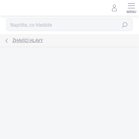
Přejít
na
obsah
Hledat
ŽHAVÍCÍ HLAVY