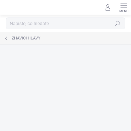
Přejít
na
obsah
Hledat
ŽHAVÍCÍ HLAVY