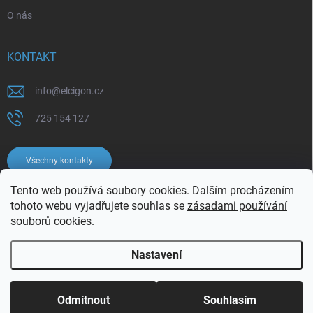
O nás
KONTAKT
info
@
elcigon.cz
725 154 127
Všechny kontakty
Tento web používá soubory cookies. Dalším procházením
tohoto webu vyjadřujete souhlas se
zásadami používání
souborů cookies.
Nastavení
Copyright 2026
Elcigon.cz
. Všechna práva vyhrazena.
Upravit nastavení
cookies
Odmítnout
Souhlasím
Vytvořil Shoptet