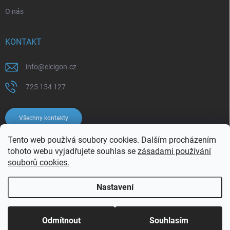
O nás
KONTAKT
info
@
elcigon.cz
725 154 127
Všechny kontakty
Tento web používá soubory cookies. Dalším procházením
tohoto webu vyjadřujete souhlas se
zásadami používání
souborů cookies.
Nastavení
Copyright 2026
Elcigon.cz
. Všechna práva vyhrazena.
Upravit nastavení
cookies
Odmítnout
Souhlasím
Vytvořil Shoptet