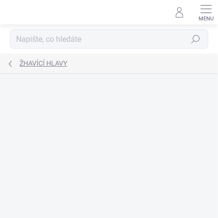
Přejít
na
obsah
Hledat
ŽHAVÍCÍ HLAVY