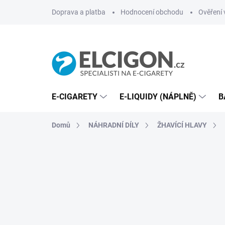
Přejít
Doprava a platba
Hodnocení obchodu
Ověření 
na
obsah
E-CIGARETY
E-LIQUIDY (NÁPLNĚ)
B
Domů
NÁHRADNÍ DÍLY
ŽHAVÍCÍ HLAVY