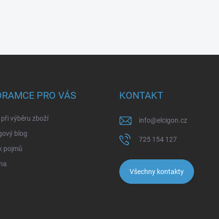
ORAMCE PRO VÁS
KONTAKT
při výběru zboží
info
@
elcigon.cz
gový blog
725 154 127
k pojmů
na
Všechny kontakty