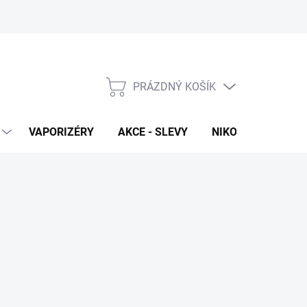
PRÁZDNÝ KOŠÍK
NÁKUPNÍ
KOŠÍK
VAPORIZÉRY
AKCE - SLEVY
NIKOTINOVÉ SÁČK