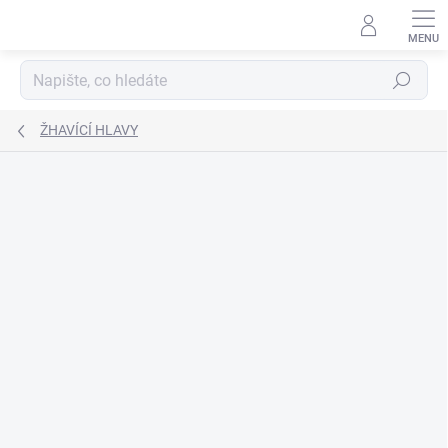
Přejít
na
obsah
Hledat
ŽHAVÍCÍ HLAVY