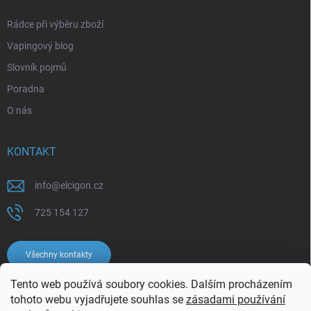
Rádce při výběru zboží
Vapingový blog
Slovník pojmů
Poradna
O nás
KONTAKT
info
@
elcigon.cz
725 154 127
Všechny kontakty
Tento web používá soubory cookies. Dalším procházením
tohoto webu vyjadřujete souhlas se
zásadami používání