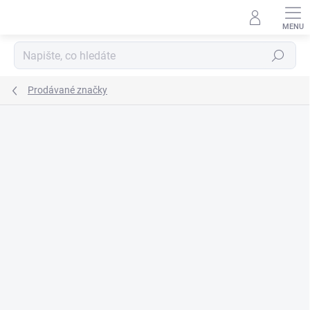
Přejít
na
obsah
Hledat
Prodávané značky