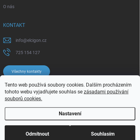
O nás
KONTAKT
info
@
elcigon.cz
725 154 127
Všechny kontakty
Tento web používá soubory cookies. Dalším procházením
tohoto webu vyjadřujete souhlas se
zásadami používání
souborů cookies.
Nastavení
Copyright 2026
Elcigon.cz
. Všechna práva vyhrazena.
Upravit nastavení
cookies
Odmítnout
Souhlasím
Vytvořil Shoptet