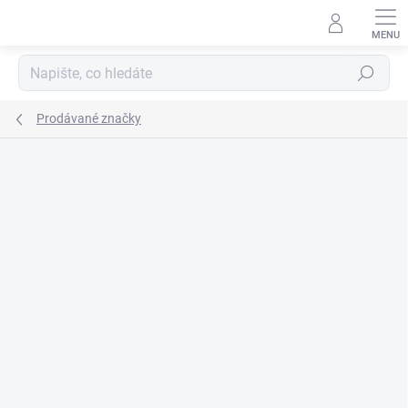
Přejít
na
obsah
Hledat
Prodávané značky