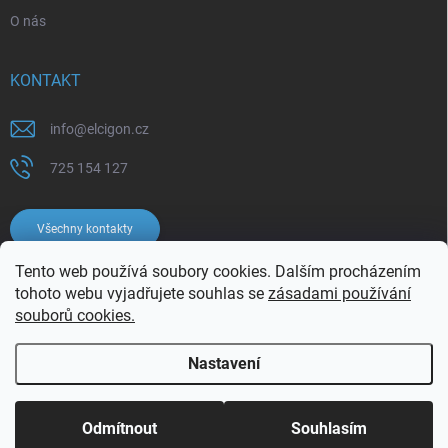
O nás
KONTAKT
info
@
elcigon.cz
725 154 127
Všechny kontakty
Tento web používá soubory cookies. Dalším procházením
tohoto webu vyjadřujete souhlas se
zásadami používání
souborů cookies.
Nastavení
Copyright 2026
Elcigon.cz
. Všechna práva vyhrazena.
Upravit nastavení
cookies
Odmítnout
Souhlasím
Vytvořil Shoptet