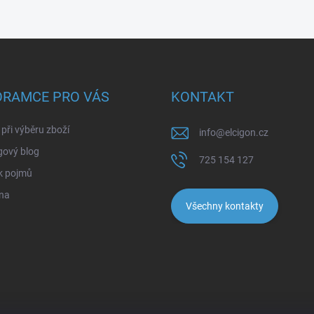
ORAMCE PRO VÁS
KONTAKT
při výběru zboží
info
@
elcigon.cz
gový blog
725 154 127
k pojmů
na
Všechny kontakty