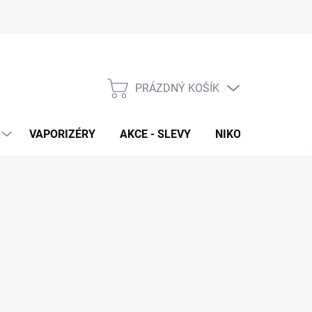
PRÁZDNÝ KOŠÍK
NÁKUPNÍ
KOŠÍK
VAPORIZÉRY
AKCE - SLEVY
NIKOTINOVÉ SÁČK