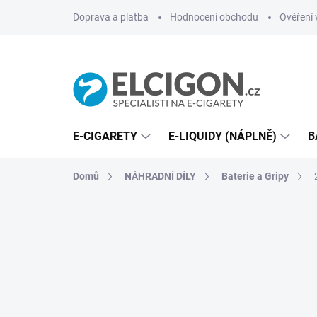
Přejít
Doprava a platba
Hodnocení obchodu
Ověření 
na
obsah
E-CIGARETY
E-LIQUIDY (NÁPLNĚ)
B
Domů
NÁHRADNÍ DÍLY
Baterie a Gripy