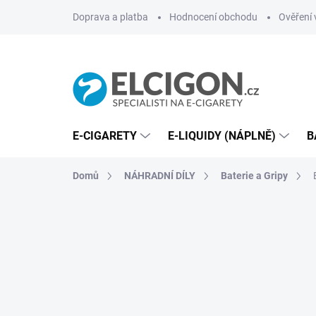
Přejít
Doprava a platba
Hodnocení obchodu
Ověření 
na
obsah
E-CIGARETY
E-LIQUIDY (NÁPLNĚ)
B
Domů
NÁHRADNÍ DÍLY
Baterie a Gripy