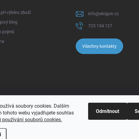
při výběru zboží
info
@
elcigon.cz
gový blog
725 154 127
k pojmů
na
Všechny kontakty
oužívá soubory cookies. Dalším
Odmítnout
S
 tohoto webu vyjadřujete souhlas
 používání souborů cookies.
pravit nastavení cookies
í