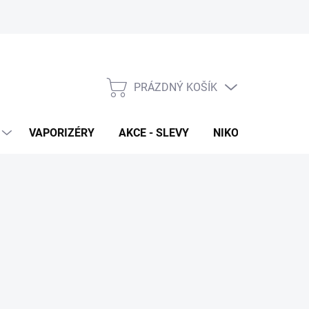
PRÁZDNÝ KOŠÍK
NÁKUPNÍ
KOŠÍK
VAPORIZÉRY
AKCE - SLEVY
NIKOTINOVÉ SÁČK