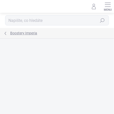
Přejít
na
obsah
Hledat
Boostery Imperia