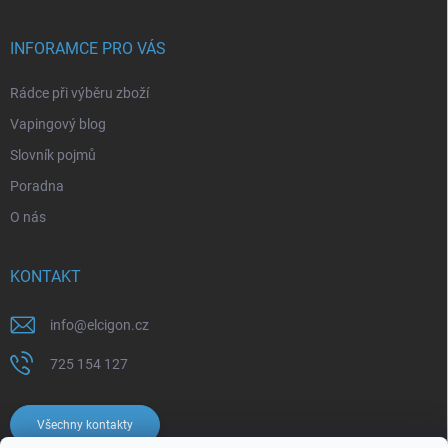
INFORAMCE PRO VÁS
Rádce při výběru zboží
Vapingový blog
Slovník pojmů
Poradna
O nás
KONTAKT
info
@
elcigon.cz
725 154 127
Všechny kontakty