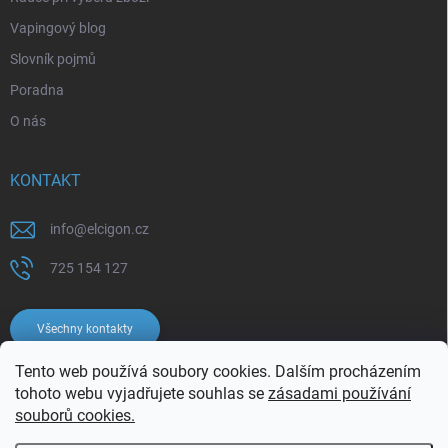
Vapingový blog
Slovník pojmů
Poradna
O nás
KONTAKT
info
@
elcigon.cz
725 154 127
Všechny kontakty
Tento web používá soubory cookies. Dalším procházením
tohoto webu vyjadřujete souhlas se
zásadami používání
souborů cookies.