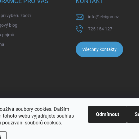
ORAMCE PRO VÁS
KONTAKT
při výběru zboží
info
@
elcigon.cz
gový blog
725 154 127
k pojmů
na
Všechny kontakty
oužívá soubory cookies. Dalším
Odmítnout
S
 tohoto webu vyjadřujete souhlas
 používání souborů cookies.
pravit nastavení cookies
í