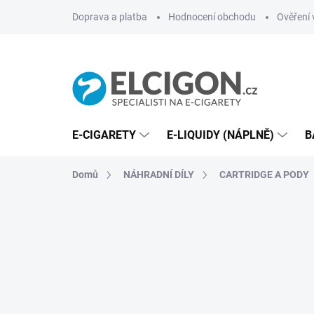
Přejít
Doprava a platba
Hodnocení obchodu
Ověření 
na
obsah
E-CIGARETY
E-LIQUIDY (NÁPLNĚ)
B
Domů
NÁHRADNÍ DÍLY
CARTRIDGE A PODY