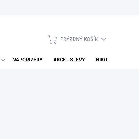
PRÁZDNÝ KOŠÍK
NÁKUPNÍ
KOŠÍK
VAPORIZÉRY
AKCE - SLEVY
NIKOTINOVÉ SÁČK