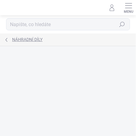
Přejít
na
obsah
Hledat
NÁHRADNÍ DÍLY