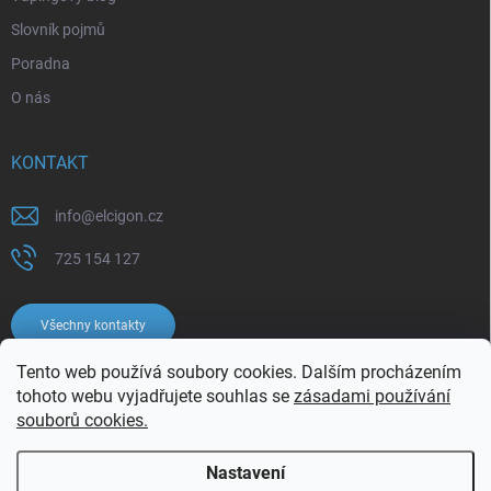
Slovník pojmů
Poradna
O nás
KONTAKT
info
@
elcigon.cz
725 154 127
Všechny kontakty
Tento web používá soubory cookies. Dalším procházením
tohoto webu vyjadřujete souhlas se
zásadami používání
souborů cookies.
Nastavení