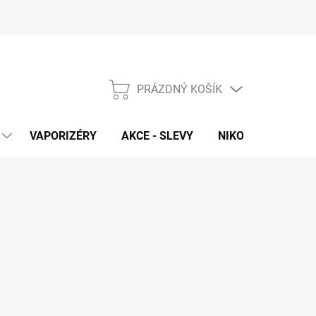
PRÁZDNÝ KOŠÍK
NÁKUPNÍ
KOŠÍK
VAPORIZÉRY
AKCE - SLEVY
NIKOTINOVÉ SÁČK