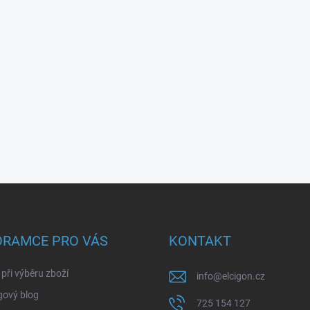
ORAMCE PRO VÁS
KONTAKT
při výběru zboží
info
@
elcigon.cz
gový blog
725 154 127