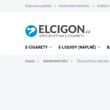
Přejít
Doprava a platba
Hodnocení obchodu
Ověření 
na
obsah
E-CIGARETY
E-LIQUIDY (NÁPLNĚ)
B
Domů
NÁHRADNÍ DÍLY
Žhavící hlava Nevoks