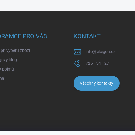
ORAMCE PRO VÁS
KONTAKT
při výběru zboží
info
@
elcigon.cz
gový blog
725 154 127
k pojmů
na
Všechny kontakty