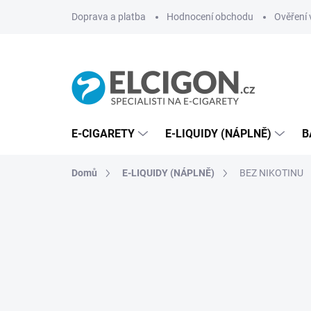
Přejít
Doprava a platba
Hodnocení obchodu
Ověření 
na
obsah
E-CIGARETY
E-LIQUIDY (NÁPLNĚ)
B
Domů
E-LIQUIDY (NÁPLNĚ)
BEZ NIKOTINU