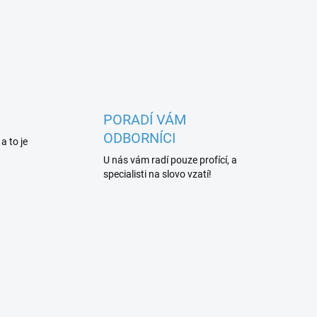
PORADÍ VÁM
ODBORNÍCI
 a to je
U nás vám radí pouze profící, a
specialisti na slovo vzatí!