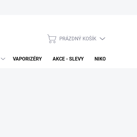
PRÁZDNÝ KOŠÍK
NÁKUPNÍ
KOŠÍK
VAPORIZÉRY
AKCE - SLEVY
NIKOTINOVÉ SÁČK