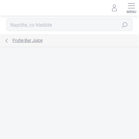
Přejít
na
obsah
Hledat
Frutie Bar Juice