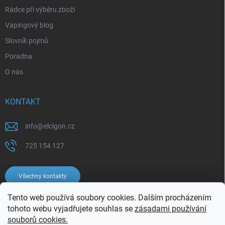
Rádce při výběru zboží
Vapingový blog
Slovník pojmů
Poradna
O nás
KONTAKT
info
@
elcigon.cz
725 154 127
Všechny kontakty
Tento web používá soubory cookies. Dalším procházením
tohoto webu vyjadřujete souhlas se
zásadami používání
souborů cookies.