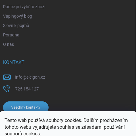
Rádce při výběru zboží
Vapingový blog
Slovník pojmů
Poradna
O nás
KONTAKT
info
@
elcigon.cz
725 154 127
Všechny kontakty
Tento web používá soubory cookies. Dalším procházením
tohoto webu vyjadřujete souhlas se
zásadami používání
souborů cookies.