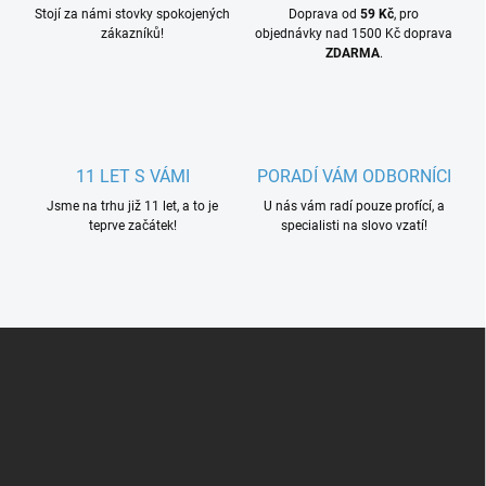
Stojí za námi stovky spokojených
Doprava od
59 Kč
, pro
zákazníků!
objednávky nad 1500 Kč doprava
ZDARMA
.
11 LET S VÁMI
PORADÍ VÁM ODBORNÍCI
Jsme na trhu již 11 let, a to je
U nás vám radí pouze profící, a
teprve začátek!
specialisti na slovo vzatí!
Z
á
p
a
t
í