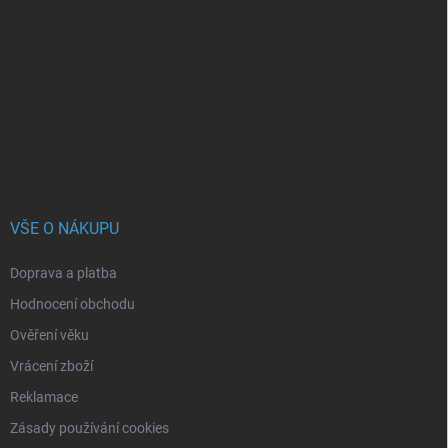
á
p
a
t
í
VŠE O NÁKUPU
Doprava a platba
Hodnocení obchodu
Ověření věku
Vrácení zboží
Reklamace
Zásady používání cookies