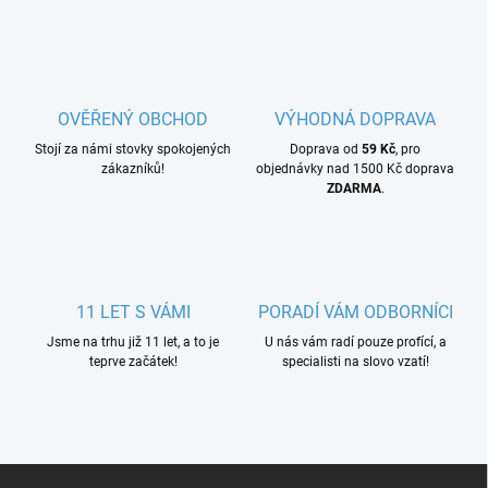
OVĚŘENÝ OBCHOD
VÝHODNÁ DOPRAVA
Stojí za námi stovky spokojených
Doprava od
59 Kč
, pro
zákazníků!
objednávky nad 1500 Kč doprava
ZDARMA
.
11 LET S VÁMI
PORADÍ VÁM ODBORNÍCI
Jsme na trhu již 11 let, a to je
U nás vám radí pouze profící, a
teprve začátek!
specialisti na slovo vzatí!
Z