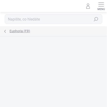
Přejít
na
obsah
Hledat
Euphoria (FR)