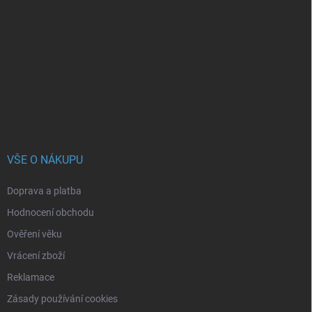
á
p
a
t
í
VŠE O NÁKUPU
Doprava a platba
Hodnocení obchodu
Ověření věku
Vrácení zboží
Reklamace
Zásady používání cookies