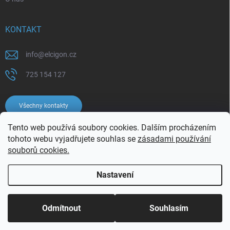
KONTAKT
info
@
elcigon.cz
725 154 127
Všechny kontakty
Tento web používá soubory cookies. Dalším procházením
tohoto webu vyjadřujete souhlas se
zásadami používání
souborů cookies.
Nastavení
Copyright 2026
Elcigon.cz
. Všechna práva vyhrazena.
Upravit nastavení
cookies
Odmítnout
Souhlasím
Vytvořil Shoptet