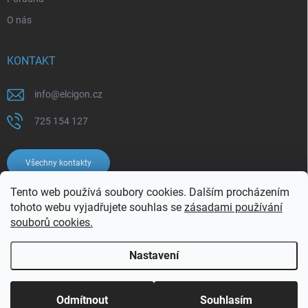
O nás
KONTAKT
info
@
elcigon.cz
725 154 127
Všechny kontakty
Tento web používá soubory cookies. Dalším procházením
tohoto webu vyjadřujete souhlas se
zásadami používání
souborů cookies.
Nastavení
Copyright 2026
Elcigon.cz
. Všechna práva vyhrazena.
Upravit nastavení
cookies
Odmítnout
Souhlasím
Vytvořil Shoptet