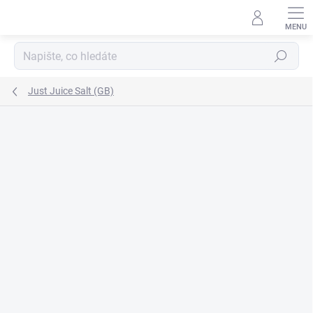
Přejít
na
obsah
Hledat
Just Juice Salt (GB)