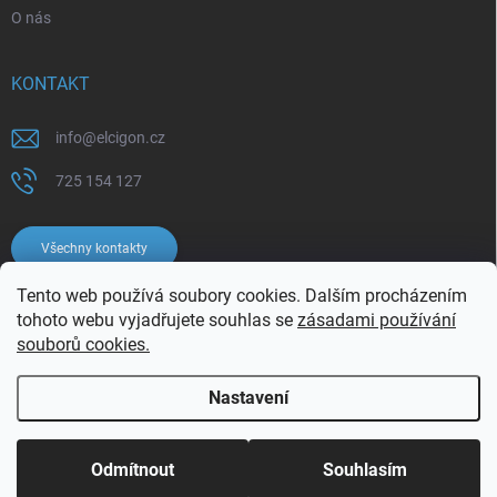
O nás
KONTAKT
info
@
elcigon.cz
725 154 127
Všechny kontakty
Tento web používá soubory cookies. Dalším procházením
tohoto webu vyjadřujete souhlas se
zásadami používání
souborů cookies.
Nastavení
Copyright 2026
Elcigon.cz
. Všechna práva vyhrazena.
Upravit nastavení
cookies
Odmítnout
Souhlasím
Vytvořil Shoptet