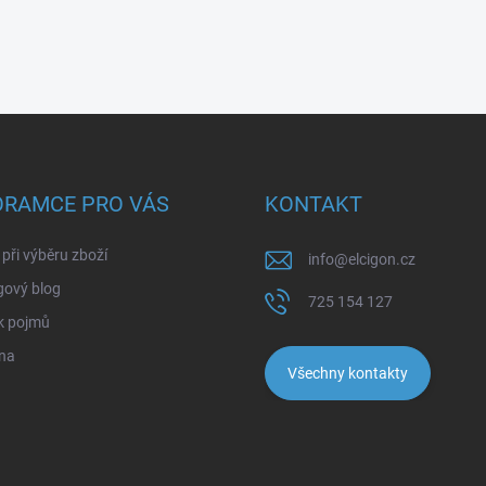
ORAMCE PRO VÁS
KONTAKT
při výběru zboží
info
@
elcigon.cz
gový blog
725 154 127
k pojmů
na
Všechny kontakty