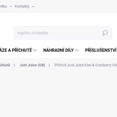
věku
Kontakty
Hledat
ÁZE A PŘÍCHUTĚ
NÁHRADNÍ DÍLY
PŘÍSLUŠENSTVÍ
íchutě
Just Juice (GB)
Příchuť Just Juice Kiwi & Cranberry O