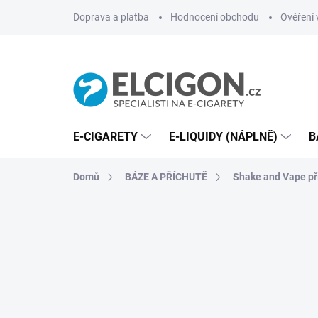
Přejít
Doprava a platba
Hodnocení obchodu
Ověření 
na
obsah
E-CIGARETY
E-LIQUIDY (NÁPLNĚ)
B
Domů
BÁZE A PŘÍCHUTĚ
Shake and Vape př