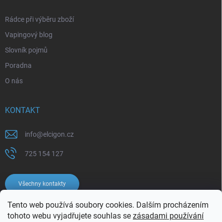
Rádce při výběru zboží
Vapingový blog
Slovník pojmů
Poradna
O nás
KONTAKT
info
@
elcigon.cz
725 154 127
Všechny kontakty
Tento web používá soubory cookies. Dalším procházením
tohoto webu vyjadřujete souhlas se
zásadami používání