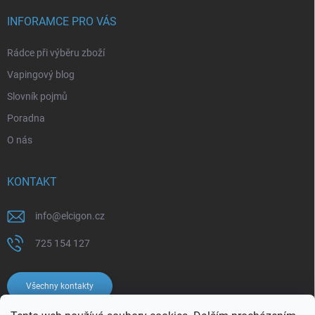
INFORAMCE PRO VÁS
Rádce při výběru zboží
Vapingový blog
Slovník pojmů
Poradna
O nás
KONTAKT
info
@
elcigon.cz
725 154 127
Všechny kontakty