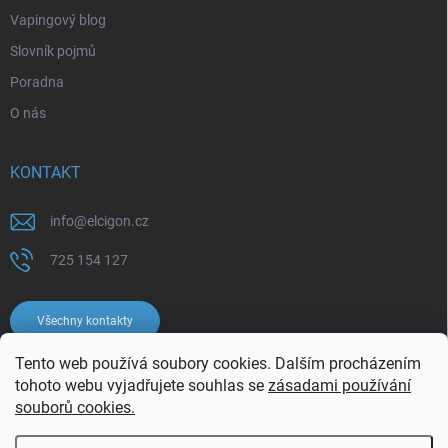
Vapingový blog
Slovník pojmů
Poradna
O nás
KONTAKT
info
@
elcigon.cz
725 154 127
Všechny kontakty
Tento web používá soubory cookies. Dalším procházením
tohoto webu vyjadřujete souhlas se
zásadami používání
souborů cookies.