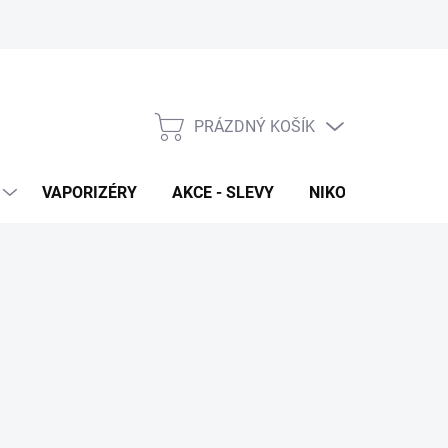
PRÁZDNÝ KOŠÍK
NÁKUPNÍ
KOŠÍK
VAPORIZÉRY
AKCE - SLEVY
NIKOTINOVÉ SÁČK