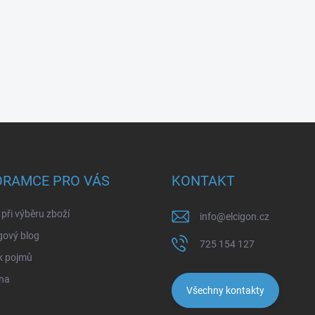
ORAMCE PRO VÁS
KONTAKT
při výběru zboží
info
@
elcigon.cz
gový blog
725 154 127
k pojmů
na
Všechny kontakty