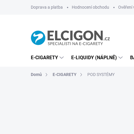
Přejít
Doprava a platba
Hodnocení obchodu
Ověření 
na
obsah
E-CIGARETY
E-LIQUIDY (NÁPLNĚ)
B
Domů
E-CIGARETY
POD SYSTÉMY