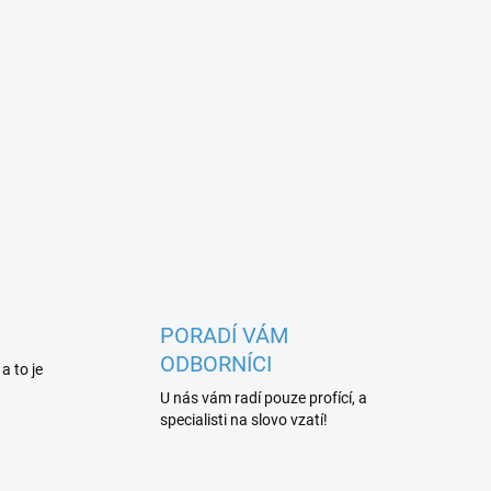
PORADÍ VÁM
ODBORNÍCI
 a to je
U nás vám radí pouze profící, a
specialisti na slovo vzatí!