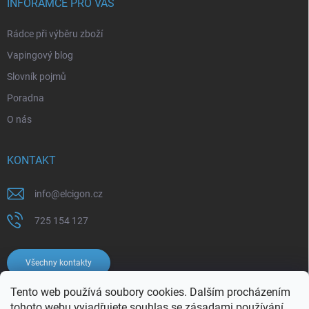
INFORAMCE PRO VÁS
Rádce při výběru zboží
Vapingový blog
Slovník pojmů
Poradna
O nás
KONTAKT
info
@
elcigon.cz
725 154 127
Všechny kontakty
Tento web používá soubory cookies. Dalším procházením
tohoto webu vyjadřujete souhlas se
zásadami používání