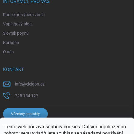
INFORAMCE PRO VÁS
Rádce při výběru zboží
Vapingový blog
Slovník pojmů
Poradna
O nás
KONTAKT
info
@
elcigon.cz
725 154 127
Všechny kontakty
Tento web používá soubory cookies. Dalším procházením
tohoto webu vyjadřujete souhlas se
zásadami používání