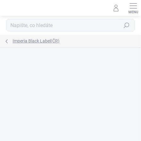
Přejít
na
obsah
Hledat
Imperia Black Label(ČR)