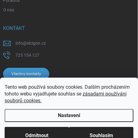
Poradna
O nás
KONTAKT
info
@
elcigon.cz
725 154 127
Všechny kontakty
Tento web používá soubory cookies. Dalším procházením
tohoto webu vyjadřujete souhlas se
zásadami používání
souborů cookies.
Nastavení
Copyright 2026
Elcigon.cz
. Všechna práva vyhrazena.
Upravit nastavení
cookies
Odmítnout
Souhlasím
Vytvořil Shoptet