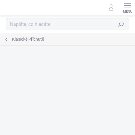
Přejít
na
obsah
Hledat
Klasické Příchutě