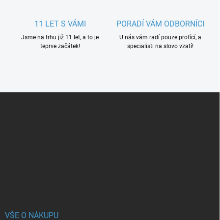
11 LET S VÁMI
PORADÍ VÁM ODBORNÍCI
Jsme na trhu již 11 let, a to je
U nás vám radí pouze profící, a
teprve začátek!
specialisti na slovo vzatí!
Z
á
p
a
t
í
VŠE O NÁKUPU