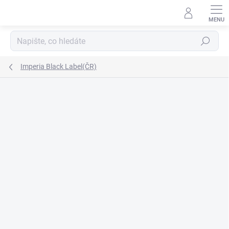
Přejít
na
obsah
Hledat
Imperia Black Label(ČR)