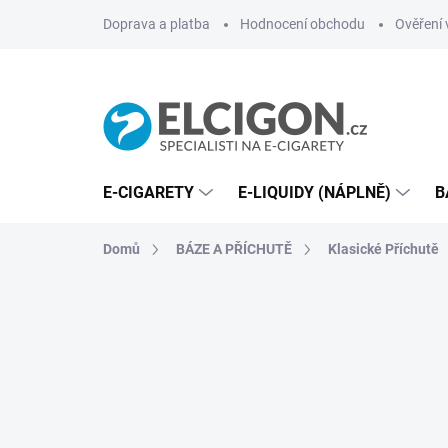
Přejít
Doprava a platba
Hodnocení obchodu
Ověření 
na
obsah
E-CIGARETY
E-LIQUIDY (NÁPLNĚ)
B
Domů
BÁZE A PŘÍCHUTĚ
Klasické Příchutě