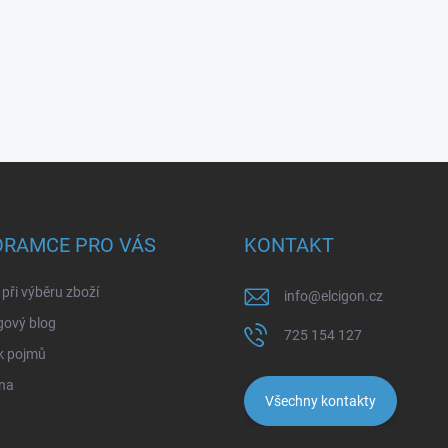
ORAMCE PRO VÁS
KONTAKT
při výběru zboží
info
@
elcigon.cz
gový blog
725 154 127
k pojmů
na
Všechny kontakty