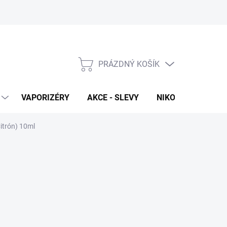
PRÁZDNÝ KOŠÍK
NÁKUPNÍ
KOŠÍK
VAPORIZÉRY
AKCE - SLEVY
NIKOTINOVÉ SÁČK
itrón) 10ml