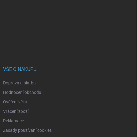
á
p
a
t
í
VŠE O NÁKUPU
Doprava a platba
Hodnocení obchodu
Ověření věku
Vrácení zboží
Reklamace
Zásady používání cookies